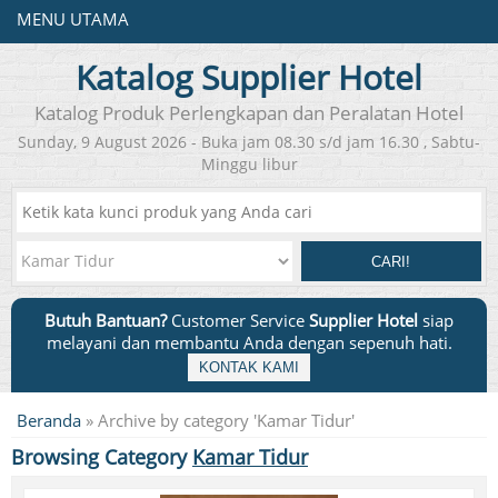
MENU UTAMA
Katalog Supplier Hotel
Katalog Produk Perlengkapan dan Peralatan Hotel
Sunday, 9 August 2026 - Buka jam 08.30 s/d jam 16.30 , Sabtu-
Minggu libur
CARI!
Butuh Bantuan?
Customer Service
Supplier Hotel
siap
melayani dan membantu Anda dengan sepenuh hati.
KONTAK KAMI
Beranda
»
Archive by category 'Kamar Tidur'
Browsing Category
Kamar Tidur